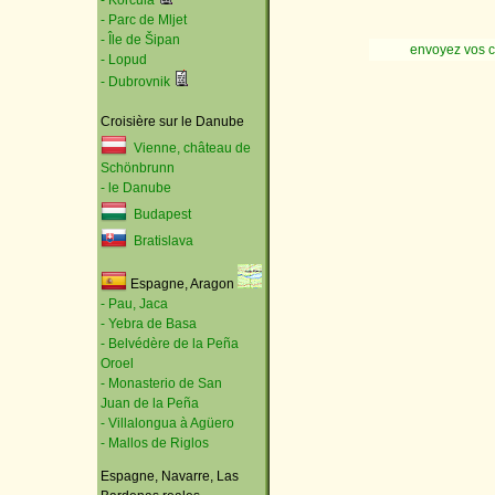
- Korčula
- Parc de Mljet
- Île de Šipan
envoyez vos 
- Lopud
- Dubrovnik
Croisière sur le Danube
Vienne, château de
Schönbrunn
- le Danube
Budapest
Bratislava
Espagne, Aragon
- Pau, Jaca
- Yebra de Basa
- Belvédère de la Peña
Oroel
- Monasterio de San
Juan de la Peña
- Villalongua à Agüero
- Mallos de Riglos
Espagne, Navarre, Las