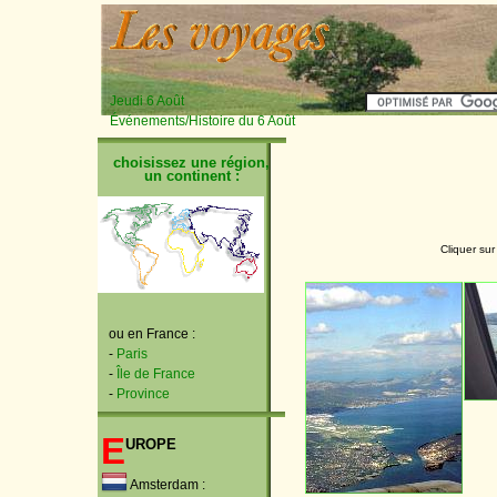
Jeudi 6 Août
Événements/Histoire du 6 Août
choisissez une région,
un continent :
Cliquer sur
ou en France :
-
Paris
-
Île de France
-
Province
E
urope
Amsterdam :