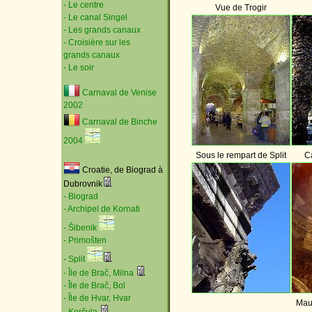
- Le centre
Vue de Trogir
- Le canal Singel
- Les grands canaux
- Croisière sur les
grands canaux
- Le soir
Carnaval de Venise
2002
Carnaval de Binche
2004
Sous le rempart de Split
Ca
Croatie, de Biograd à
Dubrovnik
- Biograd
- Archipel de Kornati
- Šibenik
- Primošten
- Split
- Île de Brač, Milna
- Île de Brač, Bol
- Île de Hvar, Hvar
Maus