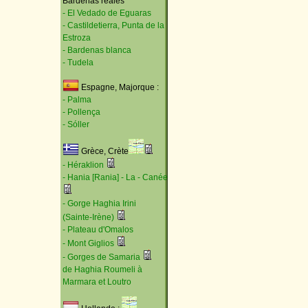
Bardenas reales
- El Vedado de Eguaras
- Castildetierra, Punta de la
Estroza
- Bardenas blanca
- Tudela
Espagne, Majorque :
- Palma
- Pollença
- Sóller
Grèce, Crète
- Héraklion
- Hania [Rania] - La - Canée
- Gorge Haghia Irini
(Sainte-Irène)
- Plateau d'Omalos
- Mont Giglios
- Gorges de Samaria
de Haghia Roumeli à
Marmara et Loutro