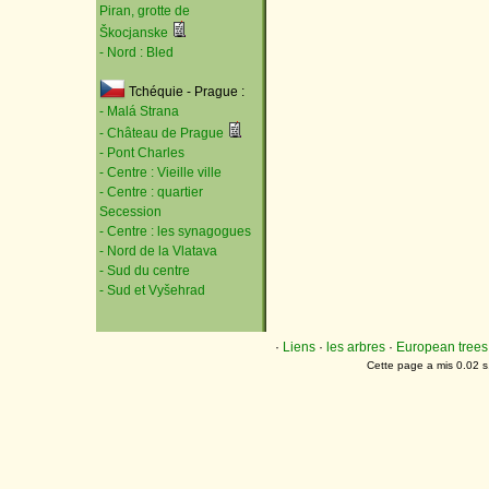
Piran, grotte de
Škocjanske
- Nord : Bled
Tchéquie - Prague :
- Malá Strana
- Château de Prague
- Pont Charles
- Centre : Vieille ville
- Centre : quartier
Secession
- Centre : les synagogues
- Nord de la Vlatava
- Sud du centre
- Sud et Vyšehrad
·
Liens
·
les arbres
·
European trees
Cette page a mis 0.02 s