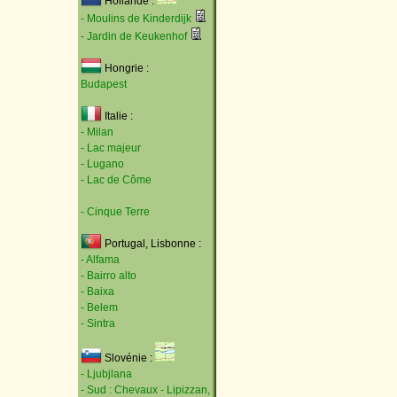
Hollande :
- Moulins de Kinderdijk
- Jardin de Keukenhof
Hongrie :
Budapest
Italie :
- Milan
- Lac majeur
- Lugano
- Lac de Côme
- Cinque Terre
Portugal, Lisbonne :
- Alfama
- Bairro alto
- Baixa
- Belem
- Sintra
Slovénie :
- Ljubjlana
- Sud : Chevaux - Lipizzan,