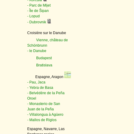
- Korčula
- Parc de Mljet
- Île de Šipan
- Lopud
- Dubrovnik
Croisière sur le Danube
Vienne, château de
Schönbrunn
- le Danube
Budapest
Bratislava
Espagne, Aragon
- Pau, Jaca
- Yebra de Basa
- Belvédère de la Peña
Oroel
- Monasterio de San
Juan de la Peña
- Villalongua à Agüero
- Mallos de Riglos
Espagne, Navarre, Las