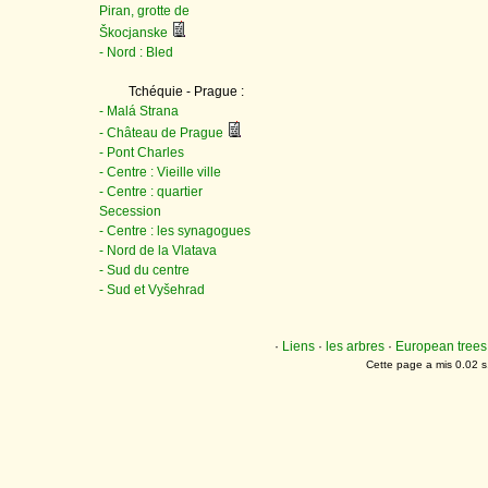
Piran, grotte de
Škocjanske
- Nord : Bled
Tchéquie - Prague :
- Malá Strana
- Château de Prague
- Pont Charles
- Centre : Vieille ville
- Centre : quartier
Secession
- Centre : les synagogues
- Nord de la Vlatava
- Sud du centre
- Sud et Vyšehrad
·
Liens
·
les arbres
·
European trees
Cette page a mis 0.02 s