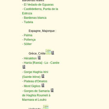
Bardenas reales
- El Vedado de Eguaras
- Castildetierra, Punta de la
Estroza
- Bardenas blanca
- Tudela
Espagne, Majorque :
- Palma
- Pollença
- Sóller
Grèce, Crète
- Héraklion
- Hania [Rania] - La - Canée
- Gorge Haghia Irini
(Sainte-Irène)
- Plateau d'Omalos
- Mont Giglios
- Gorges de Samaria
de Haghia Roumeli à
Marmara et Loutro