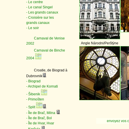
- Le centre
- Le canal Singel
- Les grands canaux
- Croisière sur les
grands canaux
- Le soir
Carnaval de Venise
Angle Národni/Perštýne
2002
Carnaval de Binche
2004
Croatie, de Biograd à
Dubrovnik
- Biograd
- Archipel de Kornati
- Šibenik
- Primošten
- Split
- Île de Brač, Milna
- Île de Brač, Bol
envoyez vos 
- Île de Hvar, Hvar