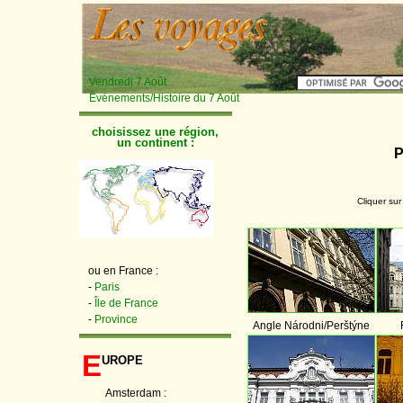
Vendredi 7 Août
Événements/Histoire du 7 Août
choisissez une région,
un continent :
P
Cliquer sur
ou en France :
-
Paris
-
Île de France
-
Province
Angle Národni/Perštýne
E
urope
Amsterdam :