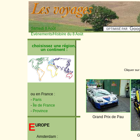
Samedi 8 Août
Événements/Histoire du 8 Août
choisissez une région,
un continent :
Cliquer sur
ou en France :
-
Paris
-
Île de France
-
Province
Grand Prix de Pau
E
urope
G
Amsterdam :