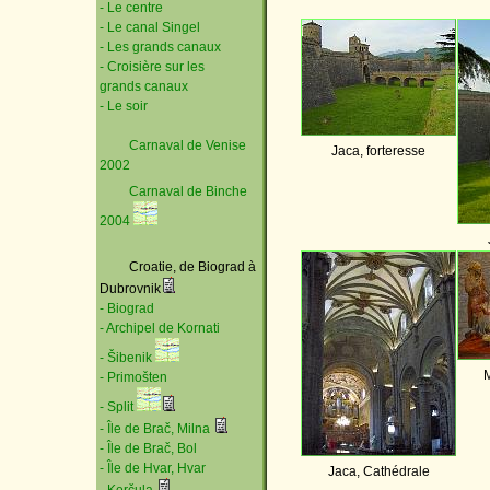
- Le centre
- Le canal Singel
- Les grands canaux
- Croisière sur les
grands canaux
- Le soir
Carnaval de Venise
Jaca, forteresse
2002
Carnaval de Binche
2004
Croatie, de Biograd à
Dubrovnik
- Biograd
- Archipel de Kornati
- Šibenik
- Primošten
- Split
- Île de Brač, Milna
- Île de Brač, Bol
- Île de Hvar, Hvar
Jaca, Cathédrale