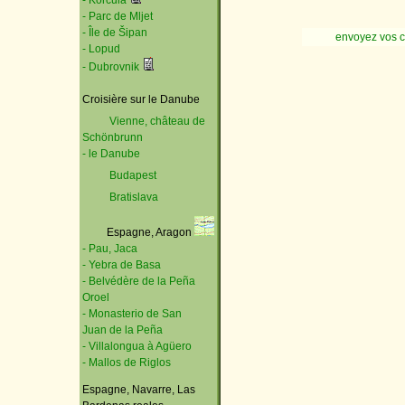
- Korčula
- Parc de Mljet
- Île de Šipan
envoyez vos 
- Lopud
- Dubrovnik
Croisière sur le Danube
Vienne, château de
Schönbrunn
- le Danube
Budapest
Bratislava
Espagne, Aragon
- Pau, Jaca
- Yebra de Basa
- Belvédère de la Peña
Oroel
- Monasterio de San
Juan de la Peña
- Villalongua à Agüero
- Mallos de Riglos
Espagne, Navarre, Las