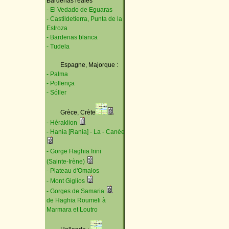
Bardenas reales
- El Vedado de Eguaras
- Castildetierra, Punta de la
Estroza
- Bardenas blanca
- Tudela
Espagne, Majorque :
- Palma
- Pollença
- Sóller
Grèce, Crète
- Héraklion
- Hania [Rania] - La - Canée
- Gorge Haghia Irini
(Sainte-Irène)
- Plateau d'Omalos
- Mont Giglios
- Gorges de Samaria
de Haghia Roumeli à
Marmara et Loutro