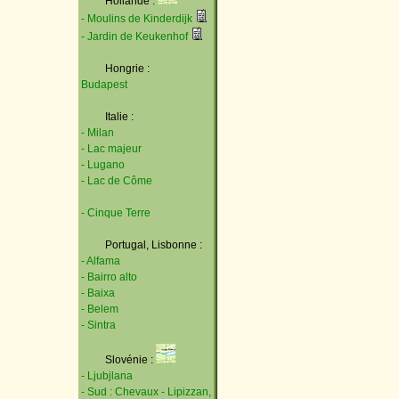
Hollande :
- Moulins de Kinderdijk
- Jardin de Keukenhof
Hongrie :
Budapest
Italie :
- Milan
- Lac majeur
- Lugano
- Lac de Côme
- Cinque Terre
Portugal, Lisbonne :
- Alfama
- Bairro alto
- Baixa
- Belem
- Sintra
Slovénie :
- Ljubjlana
- Sud : Chevaux - Lipizzan,