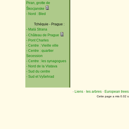
Piran, grotte de
Škocjanske
- Nord : Bled
Tchéquie - Prague :
- Malá Strana
- Château de Prague
- Pont Charles
- Centre : Vieille ville
- Centre : quartier
Secession
- Centre : les synagogues
- Nord de la Vlatava
- Sud du centre
- Sud et Vyšehrad
·
Liens
·
les arbres
·
European trees
Cette page a mis 0.02 s