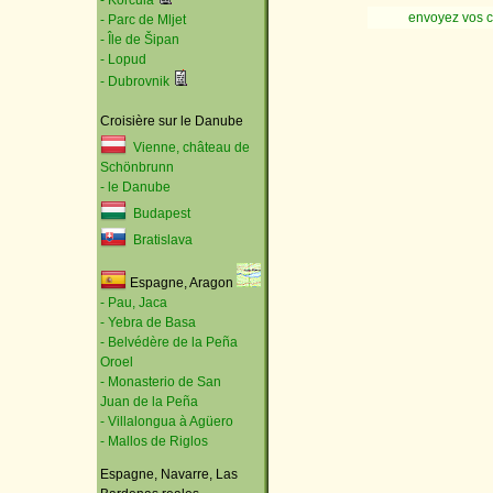
- Korčula
envoyez vos 
- Parc de Mljet
- Île de Šipan
- Lopud
- Dubrovnik
Croisière sur le Danube
Vienne, château de
Schönbrunn
- le Danube
Budapest
Bratislava
Espagne, Aragon
- Pau, Jaca
- Yebra de Basa
- Belvédère de la Peña
Oroel
- Monasterio de San
Juan de la Peña
- Villalongua à Agüero
- Mallos de Riglos
Espagne, Navarre, Las