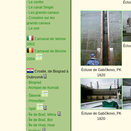
- Le centre
Éclu
- Le canal Singel
- Les grands canaux
- Croisière sur les
grands canaux
- Le soir
Carnaval de Venise
2002
Éclu
Carnaval de Binche
2004
Écluse de Gabčíkovo, PK
Croatie, de Biograd à
1820
Dubrovnik
- Biograd
- Archipel de Kornati
- Šibenik
- Primošten
- Split
Écluse de Gabčíkovo, PK
- Île de Brač, Milna
1820
- Île de Brač, Bol
- Île de Hvar, Hvar