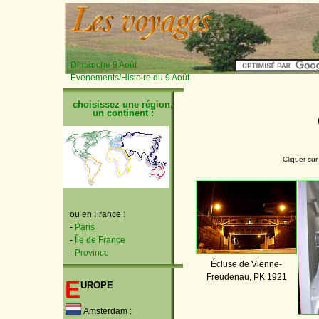
Dimanche 9 Août
Événements/Histoire du 9 Août
choisissez une région,
un continent :
Cliquer sur
ou en France :
-
Paris
-
Île de France
-
Province
Écluse de Vienne-
Freudenau, PK 1921
E
urope
Amsterdam :