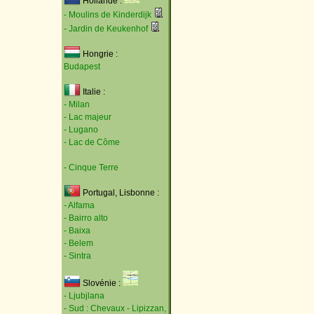
Hollande :
- Moulins de Kinderdijk
- Jardin de Keukenhof
Hongrie :
Budapest
Italie :
- Milan
- Lac majeur
- Lugano
- Lac de Côme
- Cinque Terre
Portugal, Lisbonne :
- Alfama
- Bairro alto
- Baixa
- Belem
- Sintra
Slovénie :
- Ljubjlana
- Sud : Chevaux - Lipizzan,