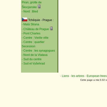
Piran, grotte de
Škocjanske
- Nord : Bled
Tchéquie - Prague :
- Malá Strana
- Château de Prague
- Pont Charles
- Centre : Vieille ville
- Centre : quartier
Secession
- Centre : les synagogues
- Nord de la Vlatava
- Sud du centre
- Sud et Vyšehrad
·
Liens
·
les arbres
·
European trees
Cette page a mis 0.02 s