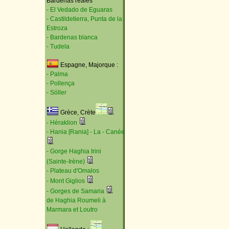
Bardenas reales
- El Vedado de Eguaras
- Castildetierra, Punta de la
Estroza
- Bardenas blanca
- Tudela
Espagne, Majorque :
- Palma
- Pollença
- Sóller
Grèce, Crète
- Héraklion
- Hania [Rania] - La - Canée
- Gorge Haghia Irini
(Sainte-Irène)
- Plateau d'Omalos
- Mont Giglios
- Gorges de Samaria
de Haghia Roumeli à
Marmara et Loutro