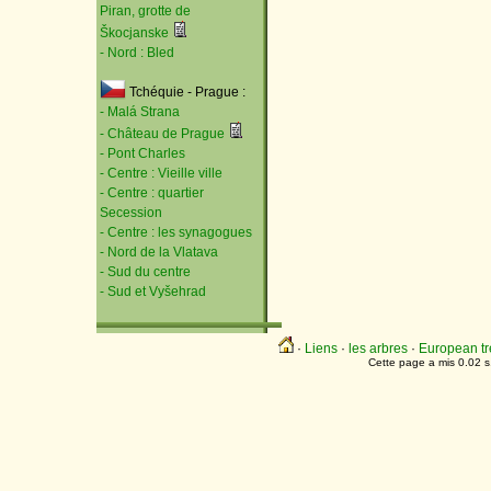
Piran, grotte de
Škocjanske
- Nord : Bled
Tchéquie - Prague :
- Malá Strana
- Château de Prague
- Pont Charles
- Centre : Vieille ville
- Centre : quartier
Secession
- Centre : les synagogues
- Nord de la Vlatava
- Sud du centre
- Sud et Vyšehrad
·
Liens
·
les arbres
·
European tr
Cette page a mis 0.02 s