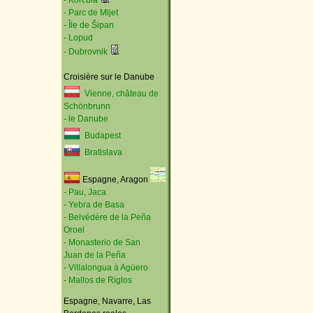
- Korčula
- Parc de Mljet
- Île de Šipan
- Lopud
- Dubrovnik
Croisière sur le Danube
Vienne, château de
Schönbrunn
- le Danube
Budapest
Bratislava
Espagne, Aragon
- Pau, Jaca
- Yebra de Basa
- Belvédère de la Peña
Oroel
- Monasterio de San
Juan de la Peña
- Villalongua à Agüero
- Mallos de Riglos
Espagne, Navarre, Las