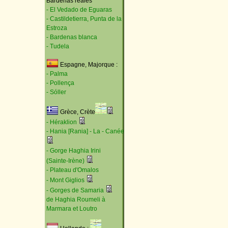
Bardenas reales
- El Vedado de Eguaras
- Castildetierra, Punta de la
Estroza
- Bardenas blanca
- Tudela
Espagne, Majorque :
- Palma
- Pollença
- Sóller
Grèce, Crète
- Héraklion
- Hania [Rania] - La - Canée
- Gorge Haghia Irini
(Sainte-Irène)
- Plateau d'Omalos
- Mont Giglios
- Gorges de Samaria
de Haghia Roumeli à
Marmara et Loutro