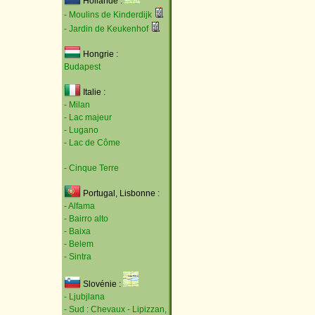
Hollande :
- Moulins de Kinderdijk
- Jardin de Keukenhof
Hongrie :
Budapest
Italie :
- Milan
- Lac majeur
- Lugano
- Lac de Côme
- Cinque Terre
Portugal, Lisbonne :
- Alfama
- Bairro alto
- Baixa
- Belem
- Sintra
Slovénie :
- Ljubjlana
- Sud : Chevaux - Lipizzan,