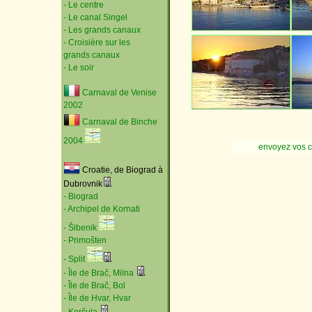
- Le centre
- Le canal Singel
- Les grands canaux
- Croisière sur les
grands canaux
- Le soir
Carnaval de Venise
2002
Carnaval de Binche
2004
envoyez vos 
Croatie, de Biograd à
Dubrovnik
- Biograd
- Archipel de Kornati
- Šibenik
- Primošten
- Split
- Île de Brač, Milna
- Île de Brač, Bol
- Île de Hvar, Hvar