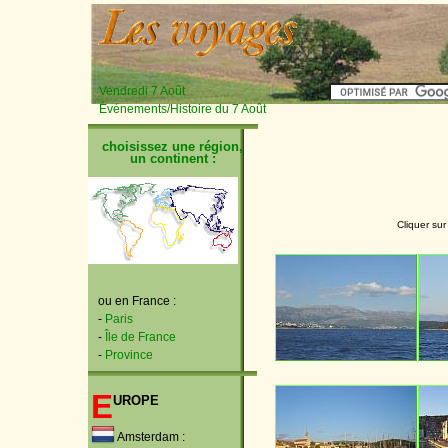
Vendredi 7 Août
Événements/Histoire du 7 Août
choisissez une région,
un continent :
Cliquer sur
ou en France :
-
Paris
-
Île de France
-
Province
E
urope
Amsterdam :