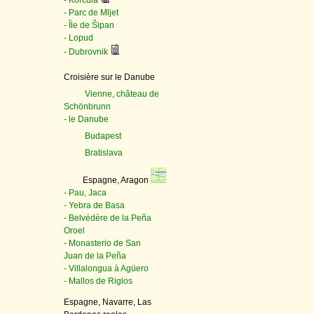
- Korčula
- Parc de Mljet
- Île de Šipan
- Lopud
- Dubrovnik
Croisière sur le Danube
Vienne, château de
Schönbrunn
- le Danube
Budapest
Bratislava
Espagne, Aragon
- Pau, Jaca
- Yebra de Basa
- Belvédère de la Peña
Oroel
- Monasterio de San
Juan de la Peña
- Villalongua à Agüero
- Mallos de Riglos
Espagne, Navarre, Las