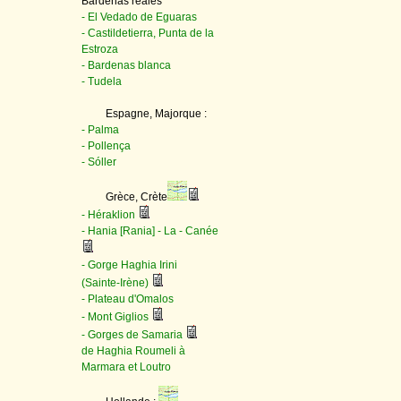
Bardenas reales
- El Vedado de Eguaras
- Castildetierra, Punta de la
Estroza
- Bardenas blanca
- Tudela
Espagne, Majorque :
- Palma
- Pollença
- Sóller
Grèce, Crète
- Héraklion
- Hania [Rania] - La - Canée
- Gorge Haghia Irini
(Sainte-Irène)
- Plateau d'Omalos
- Mont Giglios
- Gorges de Samaria
de Haghia Roumeli à
Marmara et Loutro