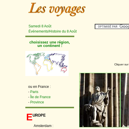
Samedi 8 Août
Événements/Histoire du 8 Août
choisissez une région,
un continent :
Cliquer sur
ou en France :
-
Paris
-
Île de France
-
Province
E
urope
Amsterdam :