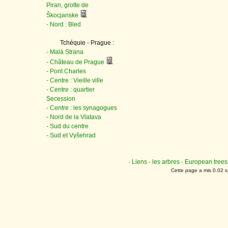
Piran, grotte de
Škocjanske
- Nord : Bled
Tchéquie - Prague :
- Malá Strana
- Château de Prague
- Pont Charles
- Centre : Vieille ville
- Centre : quartier
Secession
- Centre : les synagogues
- Nord de la Vlatava
- Sud du centre
- Sud et Vyšehrad
·
Liens
·
les arbres
·
European trees
Cette page a mis 0.02 s