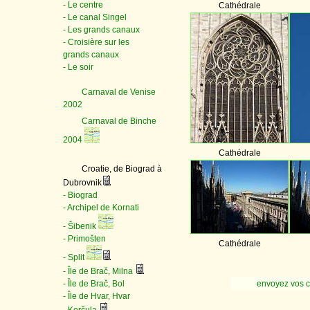
- Le centre
Cathédrale
- Le canal Singel
- Les grands canaux
- Croisière sur les
grands canaux
- Le soir
Carnaval de Venise
2002
Carnaval de Binche
2004
Cathédrale
Croatie, de Biograd à
Dubrovnik
- Biograd
- Archipel de Kornati
- Šibenik
- Primošten
Cathédrale
- Split
- Île de Brač, Milna
- Île de Brač, Bol
envoyez vos 
- Île de Hvar, Hvar