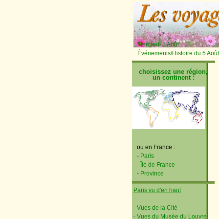
Mercredi 5 Août
Événements/Histoire du 5 Août
choisissez une région,
un continent :
ou en France :
-
Paris
-
Île de France
-
Province
Paris vu d'en haut
- Vues de la Cité
- Vues du Musée du Louvre