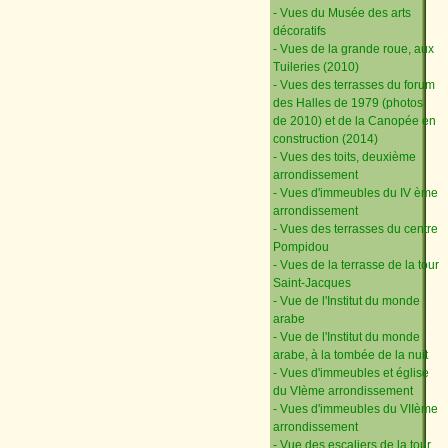
- Vues du Musée des arts
décoratifs
- Vues de la grande roue, aux
Tuileries (2010)
- Vues des terrasses du forum
des Halles de 1979 (photos
de 2010) et de la Canopée en
construction (2014)
- Vues des toits, deuxième
arrondissement
- Vues d'immeubles du IV ème
arrondissement
- Vues des terrasses du centre
Pompidou
- Vues de la terrasse de la tour
Saint-Jacques
- Vue de l'Institut du monde
arabe
- Vue de l'Institut du monde
arabe, à la tombée de la nuit
- Vues d'immeubles et église
du VIème arrondissement
- Vues d'immeubles du VIIème
arrondissement
- Vue des escaliers de la tour