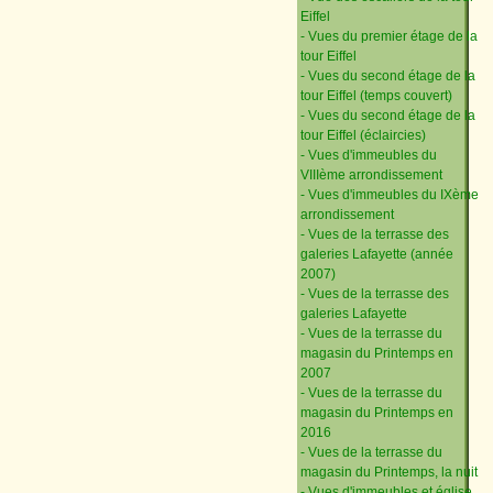
Eiffel
- Vues du premier étage de la
tour Eiffel
- Vues du second étage de la
tour Eiffel (temps couvert)
- Vues du second étage de la
tour Eiffel (éclaircies)
- Vues d'immeubles du
VIIIème arrondissement
- Vues d'immeubles du IXème
arrondissement
- Vues de la terrasse des
galeries Lafayette (année
2007)
- Vues de la terrasse des
galeries Lafayette
- Vues de la terrasse du
magasin du Printemps en
2007
- Vues de la terrasse du
magasin du Printemps en
2016
- Vues de la terrasse du
magasin du Printemps, la nuit
- Vues d'immeubles et église