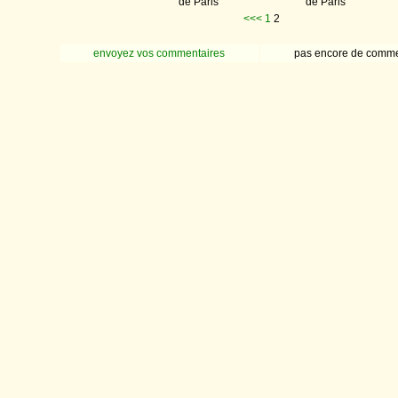
de Paris
de Paris
<<<
1
2
envoyez vos commentaires
pas encore de comme