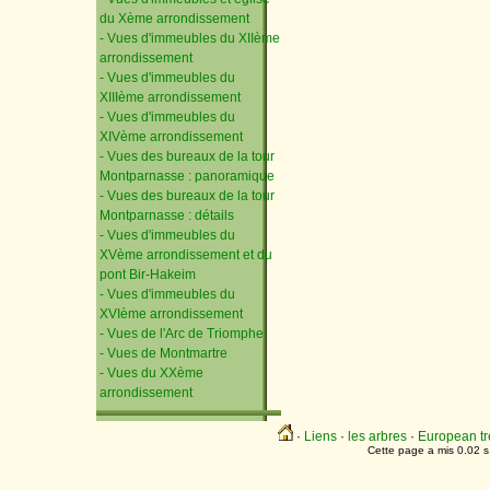
du Xème arrondissement
- Vues d'immeubles du XIIème
arrondissement
- Vues d'immeubles du
XIIIème arrondissement
- Vues d'immeubles du
XIVème arrondissement
- Vues des bureaux de la tour
Montparnasse : panoramique
- Vues des bureaux de la tour
Montparnasse : détails
- Vues d'immeubles du
XVème arrondissement et du
pont Bir-Hakeim
- Vues d'immeubles du
XVIème arrondissement
- Vues de l'Arc de Triomphe
- Vues de Montmartre
- Vues du XXème
arrondissement
·
Liens
·
les arbres
·
European tr
Cette page a mis 0.02 s