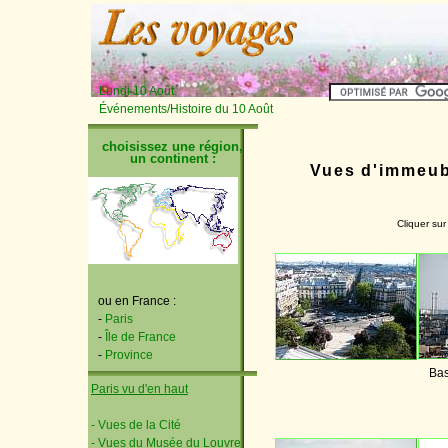
Lundi 10 Août
Événements/Histoire du 10 Août
choisissez une région,
un continent :
Vues d'immeub
Cliquer sur
ou en France :
-
Paris
-
Île de France
-
Province
Bas
Paris vu d'en haut
- Vues de la Cité
- Vues du Musée du Louvre