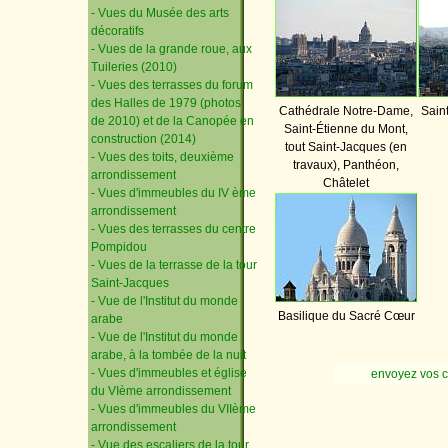
- Vues du Musée des arts
décoratifs
- Vues de la grande roue, aux
Tuileries (2010)
- Vues des terrasses du forum
des Halles de 1979 (photos
Cathédrale Notre-Dame,
Saint
de 2010) et de la Canopée en
Saint-Étienne du Mont,
construction (2014)
tout Saint-Jacques (en
- Vues des toits, deuxième
travaux), Panthéon,
arrondissement
Châtelet
- Vues d'immeubles du IV ème
arrondissement
- Vues des terrasses du centre
Pompidou
- Vues de la terrasse de la tour
Saint-Jacques
- Vue de l'Institut du monde
Basilique du Sacré Cœur
arabe
- Vue de l'Institut du monde
arabe, à la tombée de la nuit
- Vues d'immeubles et église
envoyez vos 
du VIème arrondissement
- Vues d'immeubles du VIIème
arrondissement
- Vue des escaliers de la tour