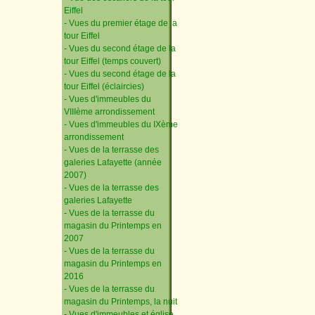
Eiffel
- Vues du premier étage de la
tour Eiffel
- Vues du second étage de la
tour Eiffel (temps couvert)
- Vues du second étage de la
tour Eiffel (éclaircies)
- Vues d'immeubles du
VIIIème arrondissement
- Vues d'immeubles du IXème
arrondissement
- Vues de la terrasse des
galeries Lafayette (année
2007)
- Vues de la terrasse des
galeries Lafayette
- Vues de la terrasse du
magasin du Printemps en
2007
- Vues de la terrasse du
magasin du Printemps en
2016
- Vues de la terrasse du
magasin du Printemps, la nuit
- Vues d'immeubles et église