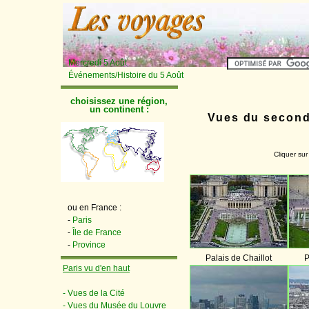
Mercredi 5 Août
Événements/Histoire du 5 Août
choisissez une région,
un continent :
Vues du second 
Cliquer sur
ou en France :
-
Paris
-
Île de France
-
Province
Palais de Chaillot
P
Paris vu d'en haut
- Vues de la Cité
- Vues du Musée du Louvre