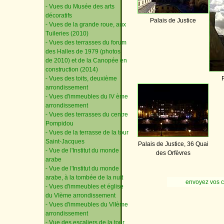
- Vues du Musée des arts
décoratifs
Palais de Justice
- Vues de la grande roue, aux
Tuileries (2010)
- Vues des terrasses du forum
des Halles de 1979 (photos
de 2010) et de la Canopée en
construction (2014)
- Vues des toits, deuxième
arrondissement
- Vues d'immeubles du IV ème
arrondissement
- Vues des terrasses du centre
Pompidou
- Vues de la terrasse de la tour
Saint-Jacques
Palais de Justice, 36 Quai
- Vue de l'Institut du monde
des Orfèvres
arabe
- Vue de l'Institut du monde
arabe, à la tombée de la nuit
envoyez vos 
- Vues d'immeubles et église
du VIème arrondissement
- Vues d'immeubles du VIIème
arrondissement
- Vue des escaliers de la tour