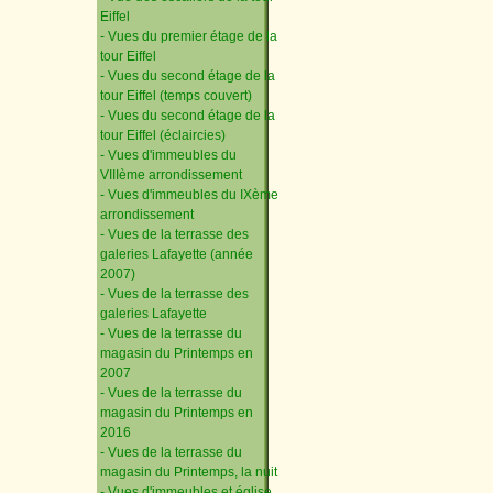
Eiffel
- Vues du premier étage de la
tour Eiffel
- Vues du second étage de la
tour Eiffel (temps couvert)
- Vues du second étage de la
tour Eiffel (éclaircies)
- Vues d'immeubles du
VIIIème arrondissement
- Vues d'immeubles du IXème
arrondissement
- Vues de la terrasse des
galeries Lafayette (année
2007)
- Vues de la terrasse des
galeries Lafayette
- Vues de la terrasse du
magasin du Printemps en
2007
- Vues de la terrasse du
magasin du Printemps en
2016
- Vues de la terrasse du
magasin du Printemps, la nuit
- Vues d'immeubles et église