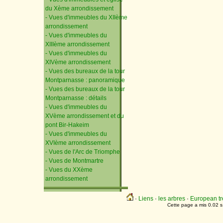
du Xème arrondissement
- Vues d'immeubles du XIIème
arrondissement
- Vues d'immeubles du
XIIIème arrondissement
- Vues d'immeubles du
XIVème arrondissement
- Vues des bureaux de la tour
Montparnasse : panoramique
- Vues des bureaux de la tour
Montparnasse : détails
- Vues d'immeubles du
XVème arrondissement et du
pont Bir-Hakeim
- Vues d'immeubles du
XVIème arrondissement
- Vues de l'Arc de Triomphe
- Vues de Montmartre
- Vues du XXème
arrondissement
·
Liens
·
les arbres
·
European tr
Cette page a mis 0.02 s