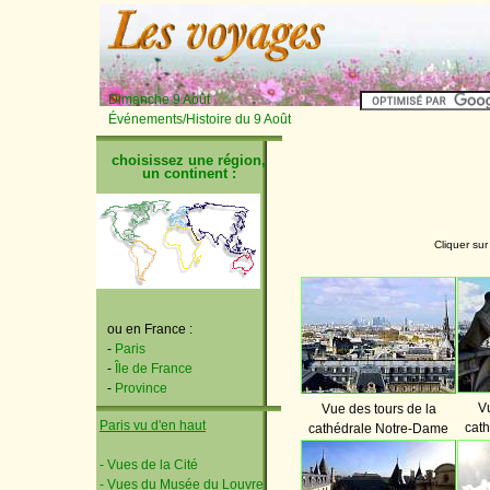
Dimanche 9 Août
Événements/Histoire du 9 Août
choisissez une région,
un continent :
Cliquer sur
ou en France :
-
Paris
-
Île de France
-
Province
Vu
Vue des tours de la
Paris vu d'en haut
cat
cathédrale Notre-Dame
- Vues de la Cité
- Vues du Musée du Louvre