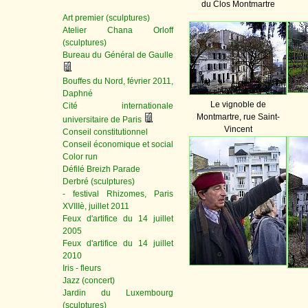
du Clos Montmartre
Art premier (sculptures)
Atelier Chana Orloff
(sculptures)
Bureau du Général de Gaulle
Bouffes du Nord, février 2011,
Daphné
Le vignoble de
Cité internationale
Montmartre, rue Saint-
universitaire de Paris
Vincent
Conseil constitutionnel
Conseil économique et social
Color run
Défilé Breizh Parade
Derbré (sculptures)
- festival Rhizomes, Paris
XVIIIè, juillet 2011
Feux d'artifice du 14 juillet
2005
Feux d'artifice du 14 juillet
2010
Iris - fleurs
Jazz (concert)
Jardin du Luxembourg
(sculptures)