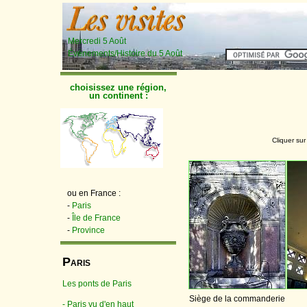
Mercredi 5 Août
Événements/Histoire du 5 Août
choisissez une région,
un continent :
Cliquer sur
ou en France :
-
Paris
-
Île de France
-
Province
P
ARIS
Les ponts de Paris
Siège de la commanderie
- Paris vu d'en haut