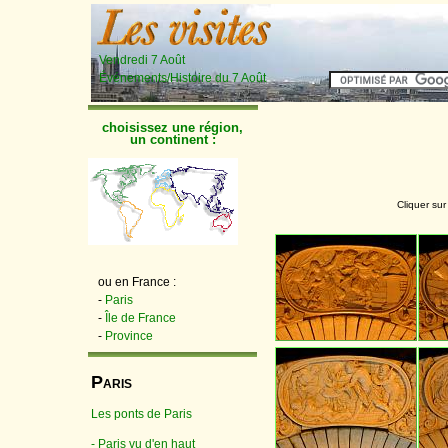
Vendredi 7 Août
Événements/Histoire du 7 Août
choisissez une région,
un continent :
Cliquer sur
ou en France :
-
Paris
-
Île de France
-
Province
P
ARIS
Les ponts de Paris
- Paris vu d'en haut