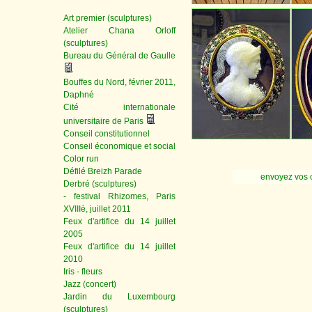
Art premier (sculptures)
Atelier Chana Orloff
(sculptures)
Bureau du Général de Gaulle
Bouffes du Nord, février 2011,
Daphné
Cité internationale
universitaire de Paris
Conseil constitutionnel
Conseil économique et social
Color run
Défilé Breizh Parade
envoyez vos 
Derbré (sculptures)
- festival Rhizomes, Paris
XVIIIè, juillet 2011
Feux d'artifice du 14 juillet
2005
Feux d'artifice du 14 juillet
2010
Iris - fleurs
Jazz (concert)
Jardin du Luxembourg
(sculptures)