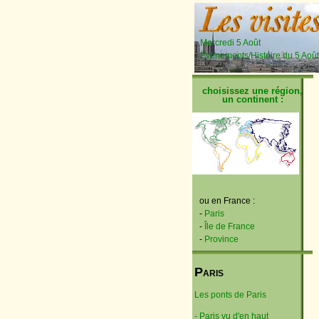
Mercredi 5 Août
Événements/Histoire du 5 Août
choisissez une région,
un continent :
ou en France :
-
Paris
-
Île de France
-
Province
P
ARIS
Les ponts de Paris
- Paris vu d'en haut