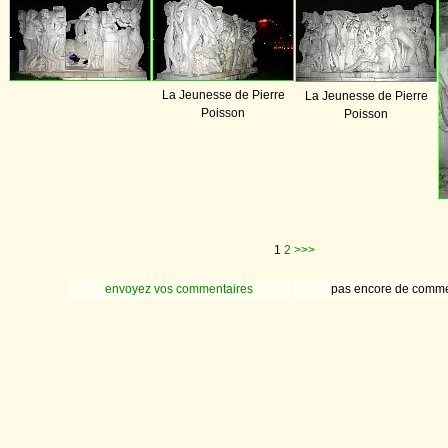
La Jeunesse de Pierre
La Jeunesse de Pierre
Poisson
Poisson
1
2
>>>
envoyez vos commentaires
pas encore de comme