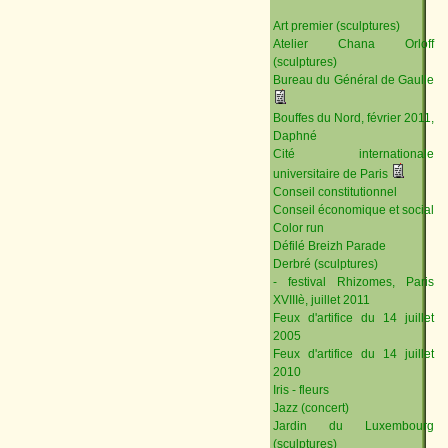
Art premier (sculptures)
Atelier Chana Orloff
(sculptures)
Bureau du Général de Gaulle
Bouffes du Nord, février 2011,
Daphné
Cité internationale
universitaire de Paris
Conseil constitutionnel
Conseil économique et social
Color run
Défilé Breizh Parade
Derbré (sculptures)
- festival Rhizomes, Paris
XVIIIè, juillet 2011
Feux d'artifice du 14 juillet
2005
Feux d'artifice du 14 juillet
2010
Iris - fleurs
Jazz (concert)
Jardin du Luxembourg
(sculptures)