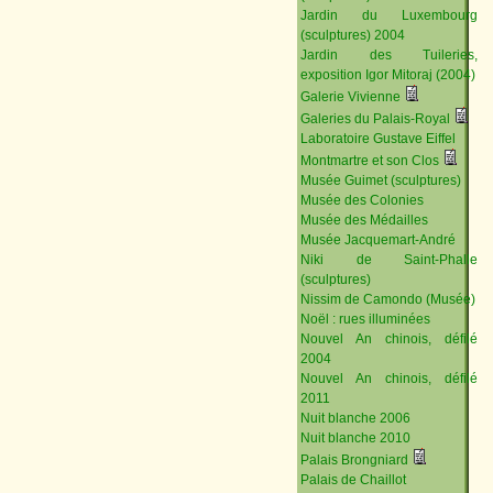
Jardin du Luxembourg
(sculptures) 2004
Jardin des Tuileries,
exposition Igor Mitoraj (2004)
Galerie Vivienne
Galeries du Palais-Royal
Laboratoire Gustave Eiffel
Montmartre et son Clos
Musée Guimet (sculptures)
Musée des Colonies
Musée des Médailles
Musée Jacquemart-André
Niki de Saint-Phalle
(sculptures)
Nissim de Camondo (Musée)
Noël : rues illuminées
Nouvel An chinois, défilé
2004
Nouvel An chinois, défilé
2011
Nuit blanche 2006
Nuit blanche 2010
Palais Brongniard
Palais de Chaillot