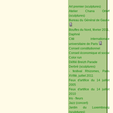
Art premier (sculptures)
Atelier Chana Orloff
(sculptures)
Bureau du Général de Gaulle
Bouffes du Nord, février 2011,
Daphné
Cité internationale
universitaire de Paris
Conseil constitutionnel
Conseil économique et social
Color run
Défilé Breizh Parade
Derbré (sculptures)
- festival Rhizomes, Paris
XVIIIè, juillet 2011
Feux d'artifice du 14 juillet
2005
Feux d'artifice du 14 juillet
2010
Iris - fleurs
Jazz (concert)
Jardin du Luxembourg
(sculptures)