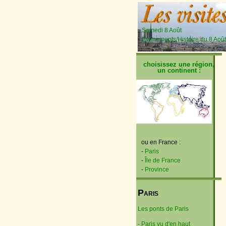
Samedi 8 Août
Événements/Histoire du 8 Août
choisissez une région,
un continent :
ou en France :
-
Paris
-
Île de France
-
Province
P
ARIS
Les ponts de Paris
- Paris vu d'en haut