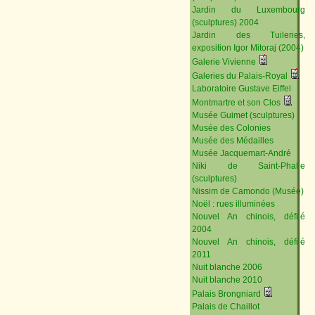
Jardin du Luxembourg
(sculptures) 2004
Jardin des Tuileries,
exposition Igor Mitoraj (2004)
Galerie Vivienne
Galeries du Palais-Royal
Laboratoire Gustave Eiffel
Montmartre et son Clos
Musée Guimet (sculptures)
Musée des Colonies
Musée des Médailles
Musée Jacquemart-André
Niki de Saint-Phalle
(sculptures)
Nissim de Camondo (Musée)
Noël : rues illuminées
Nouvel An chinois, défilé
2004
Nouvel An chinois, défilé
2011
Nuit blanche 2006
Nuit blanche 2010
Palais Brongniard
Palais de Chaillot