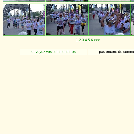
1
2
3
4
5
6
>>>
envoyez vos commentaires
pas encore de comme