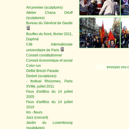
Art premier (sculptures)
Atelier Chana Orloff
(sculptures)
Bureau du Général de Gaulle
Bouffes du Nord, février 2011,
Daphné
Cité internationale
universitaire de Paris
Conseil constitutionnel
Conseil économique et social
Color run
envoyez vos 
Défilé Breizh Parade
Derbré (sculptures)
- festival Rhizomes, Paris
XVIIIè, juillet 2011
Feux d'artifice du 14 juillet
2005
Feux d'artifice du 14 juillet
2010
Iris - fleurs
Jazz (concert)
Jardin du Luxembourg
(sculptures)