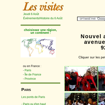
Jeudi 6 Août
Événements/Histoire du 6 Août
choisissez une région,
un continent :
Nouvel a
avenue 
9
Cliquer sur les p
ou en France :
-
Paris
-
Île de France
-
Province
P
ARIS
Les ponts de Paris
- Paris vu d'en haut