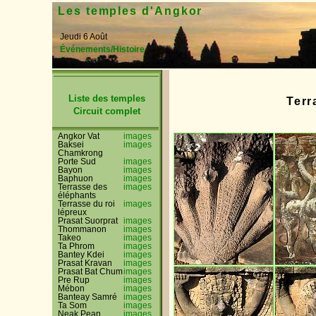
Les temples d'Angkor
Jeudi 6 Août
Événements/Histoire
Liste des temples
Terr
Circuit complet
Angkor Vat
images
Baksei
images
Chamkrong
Porte Sud
images
Bayon
images
Baphuon
images
Terrasse des
images
éléphants
Terrasse du roi
images
lépreux
Prasat Suorprat
images
Thommanon
images
Takeo
images
Ta Phrom
images
Bantey Kdei
images
Prasat Kravan
images
Prasat Bat Chum
images
Pre Rup
images
Mébon
images
Banteay Samré
images
Ta Som
images
Neak Pean
images