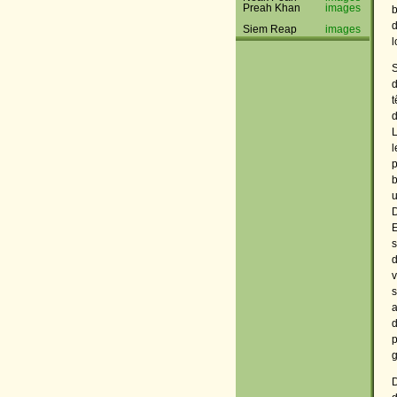
Preah Khan
images
b
d
Siem Reap
images
l
S
d
t
d
L
l
p
b
u
D
E
s
d
v
s
a
d
p
g