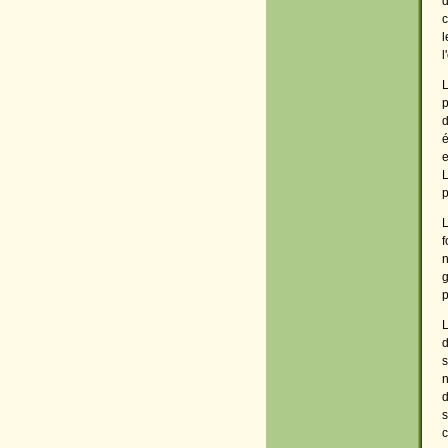
d
c
l
l
L
p
d
é
e
L
p
L
f
g
p
L
d
s
n
d
s
c