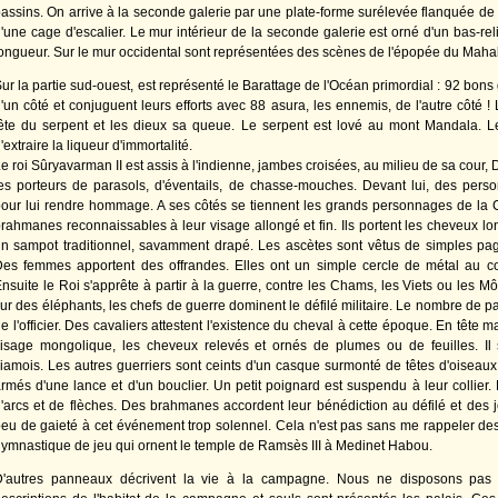
assins. On arrive à la seconde galerie par une plate-forme surélevée flanquée de l
'une cage d'escalier. Le mur intérieur de la seconde galerie est orné d'un bas-relie
ongueur. Sur le mur occidental sont représentées des scènes de l'épopée du Maha
ur la partie sud-ouest, est représenté le Barattage de l'Océan primordial : 92 bons g
'un côté et conjuguent leurs efforts avec 88 asura, les ennemis, de l'autre côté 
ête du serpent et les dieux sa queue. Le serpent est lové au mont Mandala. Le
'extraire la liqueur d'immortalité.
e roi Sûryavarman II est assis à l'indienne, jambes croisées, au milieu de sa cour, D
es porteurs de parasols, d'éventails, de chasse-mouches. Devant lui, des pers
our lui rendre hommage. A ses côtés se tiennent les grands personnages de la 
rahmanes reconnaissables à leur visage allongé et fin. Ils portent les cheveux lo
n sampot traditionnel, savamment drapé. Les ascètes sont vêtus de simples pag
es femmes apportent des offrandes. Elles ont un simple cercle de métal au c
nsuite le Roi s'apprête à partir à la guerre, contre les Chams, les Viets ou les
ur des éléphants, les chefs de guerre dominent le défilé militaire. Le nombre de p
e l'officier. Des cavaliers attestent l'existence du cheval à cette époque. En tête 
isage mongolique, les cheveux relevés et ornés de plumes ou de feuilles. Il 
iamois. Les autres guerriers sont ceints d'un casque surmonté de têtes d'oiseaux 
rmés d'une lance et d'un bouclier. Un petit poignard est suspendu à leur collier. 
'arcs et de flèches. Des brahmanes accordent leur bénédiction au défilé et des 
eu de gaieté à cet événement trop solennel. Cela n'est pas sans me rappeler des
ymnastique de jeu qui ornent le temple de Ramsès III à Medinet Habou.
D'autres panneaux décrivent la vie à la campagne. Nous ne disposons pas