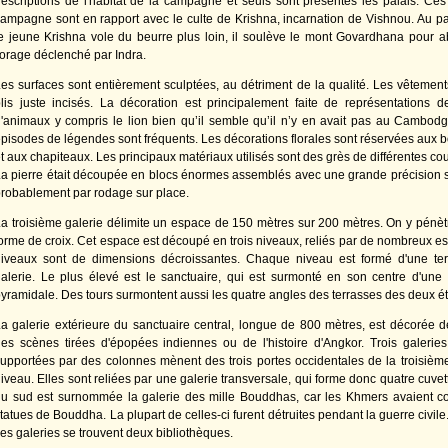
escriptions de l'habitat de la campagne et seuls sont présentés les palais. Ces
ampagne sont en rapport avec le culte de Krishna, incarnation de Vishnou. Au pav
e jeune Krishna vole du beurre plus loin, il soulève le mont Govardhana pour abr
'orage déclenché par Indra.
es surfaces sont entièrement sculptées, au détriment de la qualité. Les vêtements
lis juste incisés. La décoration est principalement faite de représentations 
'animaux y compris le lion bien qu’il semble qu’il n’y en avait pas au Cambod
pisodes de légendes sont fréquents. Les décorations florales sont réservées aux 
t aux chapiteaux. Les principaux matériaux utilisés sont des grès de différentes coule
a pierre était découpée en blocs énormes assemblés avec une grande précision sa
robablement par rodage sur place.
a troisième galerie délimite un espace de 150 mètres sur 200 mètres. On y pénèt
orme de croix. Cet espace est découpé en trois niveaux, reliés par de nombreux es
niveaux sont de dimensions décroissantes. Chaque niveau est formé d'une te
alerie. Le plus élevé est le sanctuaire, qui est surmonté en son centre d'une
yramidale. Des tours surmontent aussi les quatre angles des terrasses des deux é
a galerie extérieure du sanctuaire central, longue de 800 mètres, est décorée de
es scènes tirées d'épopées indiennes ou de l'histoire d'Angkor. Trois galerie
upportées par des colonnes mènent des trois portes occidentales de la troisiè
iveau. Elles sont reliées par une galerie transversale, qui forme donc quatre cuvet
u sud est surnommée la galerie des mille Bouddhas, car les Khmers avaient co
tatues de Bouddha. La plupart de celles-ci furent détruites pendant la guerre civile.
es galeries se trouvent deux bibliothèques.