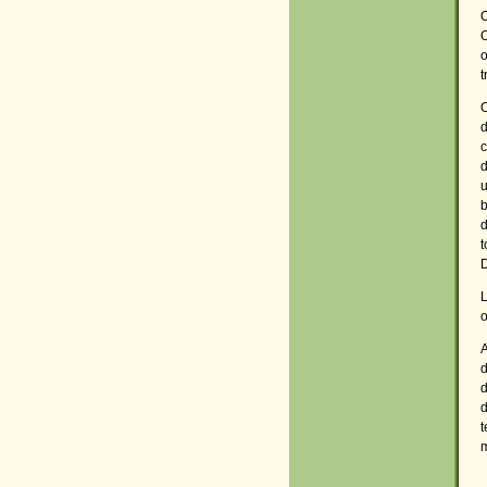
O
o
t
O
d
c
d
u
b
d
t
D
L
o
A
d
d
d
t
m