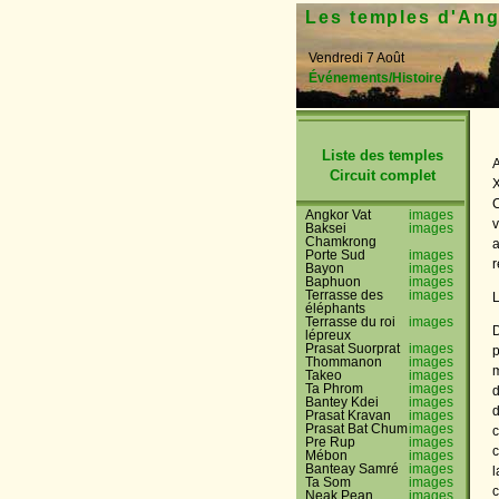
Les temples d'An
Vendredi 7 Août
Événements/Histoire
Liste des temples
A
Circuit complet
X
C
Angkor Vat
images
v
Baksei
images
Chamkrong
Porte Sud
images
r
Bayon
images
Baphuon
images
Terrasse des
images
L
éléphants
Terrasse du roi
images
D
lépreux
Prasat Suorprat
images
p
Thommanon
images
m
Takeo
images
Ta Phrom
images
d
Bantey Kdei
images
d
Prasat Kravan
images
Prasat Bat Chum
images
c
Pre Rup
images
c
Mébon
images
Banteay Samré
images
l
Ta Som
images
c
Neak Pean
images