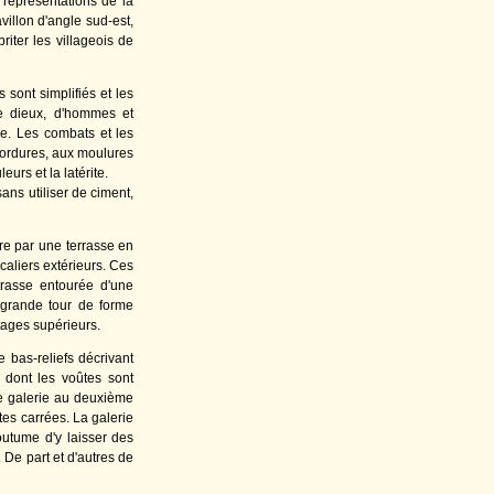
 représentations de la
illon d'angle sud-est,
iter les villageois de
 sont simplifiés et les
de dieux, d'hommes et
ge. Les combats et les
bordures, aux moulures
urs et la latérite.
ns utiliser de ciment,
re par une terrasse en
caliers extérieurs. Ces
rrasse entourée d'une
 grande tour de forme
tages supérieurs.
 bas-reliefs décrivant
s dont les voûtes sont
me galerie au deuxième
tes carrées. La galerie
utume d'y laisser des
 De part et d'autres de