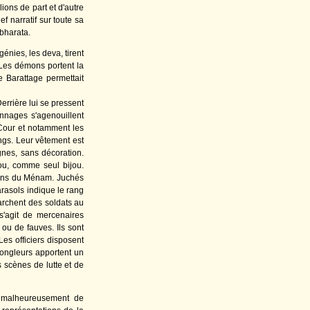
ions de part et d'autre
f narratif sur toute sa
bharata.
énies, les deva, tirent
! Les démons portent la
 Barattage permettait
errière lui se pressent
onnages s'agenouillent
Cour et notamment les
ngs. Leur vêtement est
nes, sans décoration.
ou, comme seul bijou.
 Môns du Ménam. Juchés
arasols indique le rang
marchent des soldats au
s'agit de mercenaires
ou de fauves. Ils sont
Les officiers disposent
jongleurs apportent un
 scènes de lutte et de
 malheureusement de