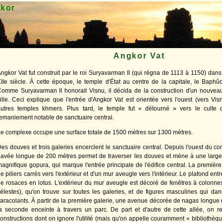
gkor
Angkor Vat
ngkor Vat fut construit par le roi Suryavarman II (qui régna de 1113 à 1150) dans
IIe siècle. À cette époque, le temple d'État au centre de la capitale, le Baphûo
omme Suryavarman II honorait Visnu, il décida de la construction d'un nouvea
ille. Ceci explique que l'entrée d'Angkor Vat est orientée vers l'ouest (vers Vis
autres temples khmers. Plus tard, le temple fut « détourné » vers le cult
emaniement notable de sanctuaire central.
e complexe occupe une surface totale de 1500 mètres sur 1300 mètres.
es douves et trois galeries encerclent le sanctuaire central. Depuis l'ouest du 
avée longue de 200 mètres permet de traverser les douves et mène à une large 
agnifique gopura, qui marque l'entrée principale de l'édifice central. La première
e piliers carrés vers l'extérieur et d'un mur aveugle vers l'intérieur. Le plafond entr
e rosaces en lotus. L'extérieur du mur aveugle est décoré de fenêtres à colonn
élestes), qu'on trouve sur toutes les galeries, et de figures masculines qui d
aracolants. À partir de la première galerie, une avenue décorée de nagas longu
a seconde enceinte à travers un parc. De part et d'autre de cette allée, on r
onstructions dont on ignore l'utilité (mais qu'on appelle couramment « bibliothèqu