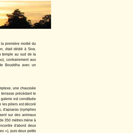
 la première moitié du
n, était dédié à Siva.
u temple au sud de la
nu), contrairement aux
e de Bouddha avec un
complexe, une chaussée
terrasse précédant le
 galerie est constituée
e les piliers est décoré
es, d'apsaras (nymphes
ansent sur des animaux
e de 350 mètres mène à
encontre d'abord deux
es »), puis deux petits