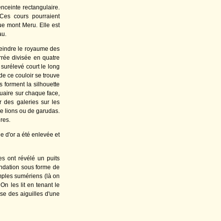
enceinte rectangulaire.
Ces cours pourraient
ue mont Meru. Elle est
au.
atteindre le royaume des
rée divisée en quatre
 surélevé court le long
de ce couloir se trouve
 forment la silhouette
tuaire sur chaque face,
r des galeries sur les
de lions ou de garudas.
res.
e d'or a été enlevée et
es ont révélé un puits
ondation sous forme de
emples sumériens (là on
On les lit en tenant le
rse des aiguilles d'une