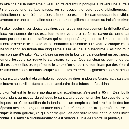
n atteint ainsi le deuxième niveau en traversant un portique à travers une autre 
On y trouve une surface pavée, où se trouvent encore deux bibliothèques. 
riginellement avoir été inondées, afin de représenter l'océan entourant le mythiq
raversée par une courte allée soutenue par des piliers et menant au troisième nive
n atteint celui-ci par douze escaliers très raides, qui représentent la difficulté d'
ieux. Au sommet de ces escaliers se trouve une plate-forme pavée de forme car
ours par deux couloirs surélevés qui se coupent à angles droits. Un autre couloir
u bord extérieur de la plate-forme, entourant l'ensemble du niveau. À chaque coin 
ne tour et on en trouve une cinquième au milieu de la plate-forme. Ces cinq tours
ien connue d'Angkor Vat. La base carrée de la tour centrale contient un petit sanc
errière lesquels se trouve le sanctuaire central. Ces sanctuaires sont reliés pa
oitures desquelles est représenté le corps d'un serpent se terminant par des têtes 
es linteaux et des frontons sculptés ornent les entrées des galeries et des sanctuai
e sanctuaire central était initialement dédié au dieu hindouiste Visnu, mais sa statu
n trouve aujourd'hui dans chaque sanctuaire des statues de Bouddha.
ngkor Vat est le temple montagne par excellence, s'élevant à 65 m. Des fouill
escendant au niveau du sol sous le sanctuaire et contenant les tablettes de la f
isques d'or. Cette tradition de la fondation d'un temple est similaire à celle des t
éposait des tablettes) et similaire aussi à la cérémonie de la " première pierre ". 
emple à main gauche, ce qui signifie que l'on doit faire le tour dans le sens inve
ontre. Ce sens de circumambulation est réservé au rite des morts, la prasavya.