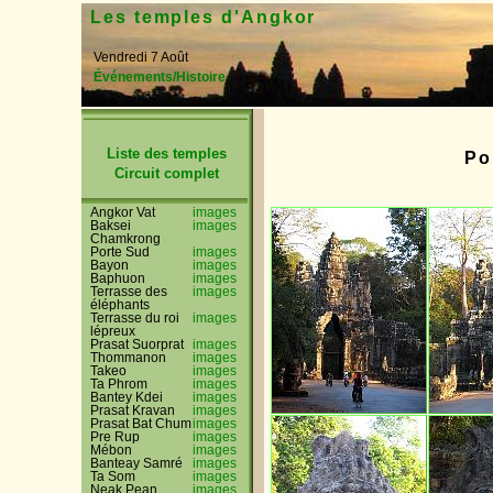
Les temples d'Angkor
Vendredi 7 Août
Événements/Histoire
Liste des temples
Po
Circuit complet
Angkor Vat
images
Baksei
images
Chamkrong
Porte Sud
images
Bayon
images
Baphuon
images
Terrasse des
images
éléphants
Terrasse du roi
images
lépreux
Prasat Suorprat
images
Thommanon
images
Takeo
images
Ta Phrom
images
Bantey Kdei
images
Prasat Kravan
images
Prasat Bat Chum
images
Pre Rup
images
Mébon
images
Banteay Samré
images
Ta Som
images
Neak Pean
images