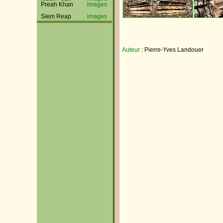
Preah Khan
images
Siem Reap
images
Auteur
: Pierre-Yves Landouer