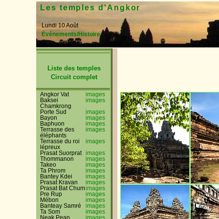
Les temples d'Angkor
Lundi 10 Août
Événements/Histoire
Liste des temples
Circuit complet
Angkor Vat
images
Baksei
images
Chamkrong
Porte Sud
images
Bayon
images
Baphuon
images
Terrasse des
images
éléphants
Terrasse du roi
images
lépreux
Prasat Suorprat
images
Thommanon
images
Takeo
images
Ta Phrom
images
Bantey Kdei
images
Prasat Kravan
images
Prasat Bat Chum
images
Pre Rup
images
Mébon
images
Banteay Samré
images
Ta Som
images
Neak Pean
images