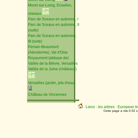
Moret-sur-Loing, Ecuelles,
oiseaux
Parc de Sceaux en automne, I
Parc de Sceaux en automne, II
(suite)
Parc de Sceaux en automne,
III (suite)
Persan-Beaumont
(Aérodorme), Val d'Oise
Royaumont (abbaye de)
Vallée de la Bièvre, Versailles
Vallée de la Juine (châteaux)
Versailles (jardin, jets d'eau)
Château de Vincennes
·
Liens
·
les arbres
·
European tr
Cette page a mis 0.02 s