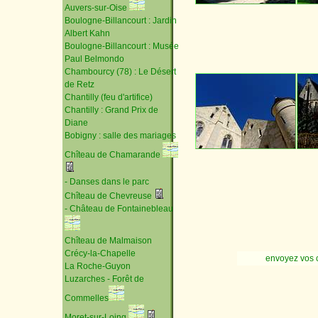
Auvers-sur-Oise
Boulogne-Billancourt : Jardin
Albert Kahn
Boulogne-Billancourt : Musée
Paul Belmondo
Chambourcy (78) : Le Désert
de Retz
Chantilly (feu d'artifice)
Chantilly : Grand Prix de
Diane
Bobigny : salle des mariages
Chîteau de Chamarande
- Danses dans le parc
Chîteau de Chevreuse
- Château de Fontainebleau
Chîteau de Malmaison
Crécy-la-Chapelle
envoyez vos 
La Roche-Guyon
Luzarches - Forêt de
Commelles
Moret-sur-Loing