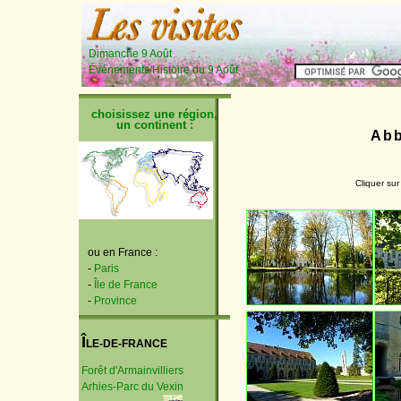
Dimanche 9 Août
Événements/Histoire du 9 Août
choisissez une région,
un continent :
Abb
Cliquer sur
ou en France :
-
Paris
-
Île de France
-
Province
Î
LE-DE-FRANCE
Forêt d'Armainvilliers
Arhies-Parc du Vexin