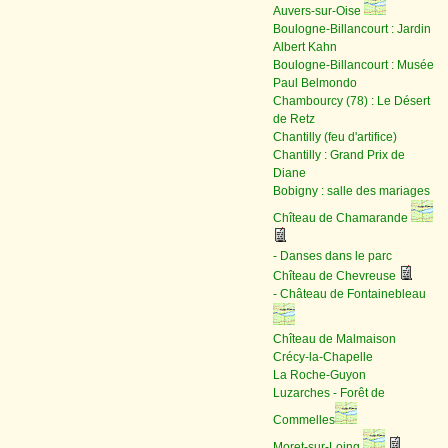
Auvers-sur-Oise
Boulogne-Billancourt : Jardin
Albert Kahn
Boulogne-Billancourt : Musée
Paul Belmondo
Chambourcy (78) : Le Désert
de Retz
Chantilly (feu d'artifice)
Chantilly : Grand Prix de
Diane
Bobigny : salle des mariages
Chîteau de Chamarande
- Danses dans le parc
Chîteau de Chevreuse
- Château de Fontainebleau
Chîteau de Malmaison
Crécy-la-Chapelle
La Roche-Guyon
Luzarches - Forêt de
Commelles
Moret-sur-Loing