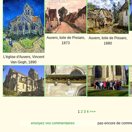
Auvers, toile de Pissaro,
Auvers, toile de Pissaro,
1873
1880
L'église d'Auvers, Vincent
Van Gogh, 1890
1
2
3
4
>>>
envoyez vos commentaires
pas encore de comme