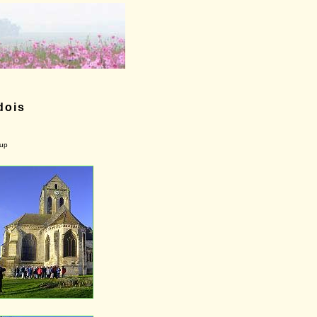
dois
-up