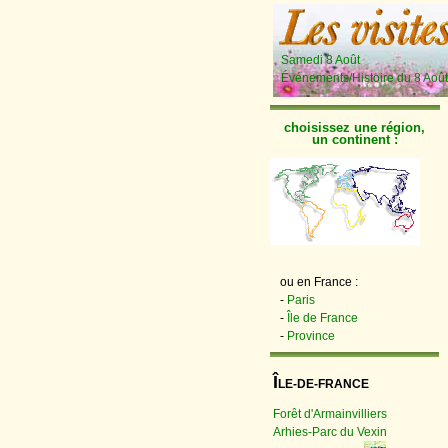
Samedi 8 Août
Événements/Histoire du 8 Août
choisissez une région,
un continent :
ou en France :
-
Paris
-
Île de France
-
Province
Î
LE-DE-FRANCE
Forêt d'Armainvilliers
Arhies-Parc du Vexin