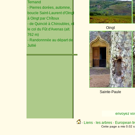
Ternand
- Pierres dorées, automne,
boucle Saint-Laurent d'Oingt
à Oingt par Chîtoux
- de Quincié à Chiroubles, et
Oingt
le col du Fût d'Avenas (alt.
762 m)
- Randonnnée au départ de
Jullié
Sainte-Paule
envoyez vo
·
Liens
·
les arbres
·
European tr
Cette page a mis 0.02 s