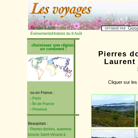
Samedi 8 Août
Événements/Histoire du 8 Août
choisissez une région,
un continent :
Pierres d
Laurent 
Cliquer sur les
ou en France :
-
Paris
-
Île de France
-
Province
Beaujolais :
- Pierres dorées, automne,
boucle Saint-Vérand à