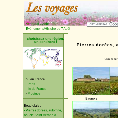
Vendredi 7 Août
Événements/Histoire du 7 Août
choisissez une région,
un continent :
Pierres dorées,
Cliquer sur
ou en France :
-
Paris
-
Île de France
-
Province
Bagnols
Beaujolais :
- Pierres dorées, automne,
boucle Saint-Vérand à