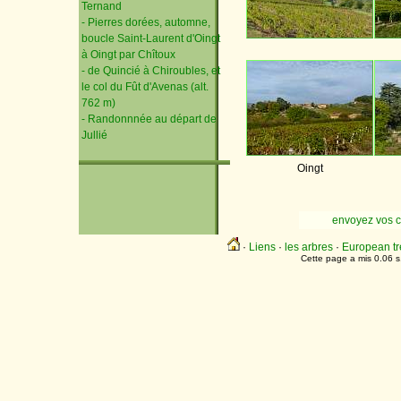
Ternand
- Pierres dorées, automne,
boucle Saint-Laurent d'Oingt
à Oingt par Chîtoux
- de Quincié à Chiroubles, et
le col du Fût d'Avenas (alt.
762 m)
- Randonnnée au départ de
Jullié
Oingt
envoyez vos 
·
Liens
·
les arbres
·
European tr
Cette page a mis 0.06 s