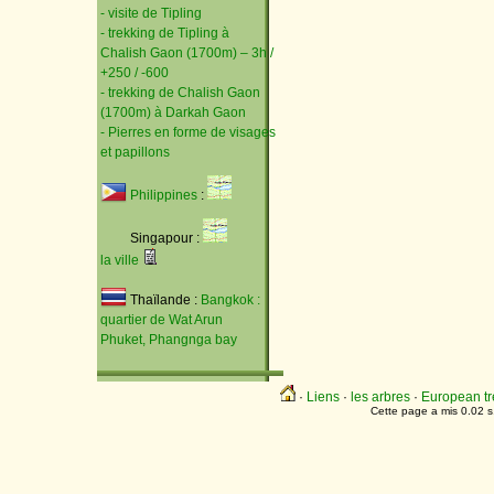
- visite de Tipling
- trekking de Tipling à
Chalish Gaon (1700m) – 3h /
+250 / -600
- trekking de Chalish Gaon
(1700m) à Darkah Gaon
- Pierres en forme de visages
et papillons
Philippines
:
Singapour :
la ville
Thaïlande :
Bangkok :
quartier de Wat Arun
Phuket, Phangnga bay
·
Liens
·
les arbres
·
European tr
Cette page a mis 0.02 s