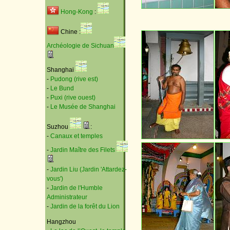
Hong-Kong
:
Chine :
Archéologie de Sichuan
Shanghai
-
Pudong (rive est)
-
Le Bund
-
Puxi (rive ouest)
-
Le Musée de Shanghai
Suzhou
:
-
Canaux et temples
-
Jardin Maître des Filets
-
Jardin Liu (Jardin 'Attardez-
vous')
-
Jardin de l'Humble
Administrateur
-
Jardin de la forêt du Lion
Hangzhou