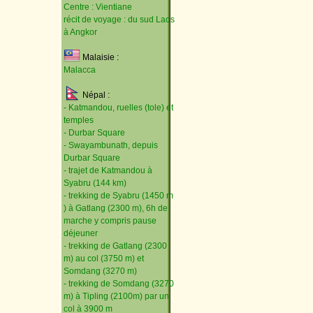
Centre : Vientiane
récit de voyage : du sud Laos
à Angkor
Malaisie :
Malacca
Népal :
- Katmandou, ruelles (tole) et
temples
- Durbar Square
- Swayambunath, depuis
Durbar Square
- trajet de Katmandou à
Syabru (144 km)
- trekking de Syabru (1450 m
) à Gatlang (2300 m), 6h de
marche y compris pause
déjeuner
- trekking de Gatlang (2300
m) au col (3750 m) et
Somdang (3270 m)
- trekking de Somdang (3270
m) à Tipling (2100m) par un
col à 3900 m