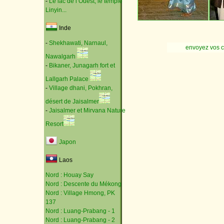
-
Le lac de l’Ouest, le temple
Linyin...
Inde
-
Shekhawati, Narnaul,
envoyez vos 
Nawalgarh
-
Bikaner, Junagarh fort et
Lallgarh Palace
-
Village dhani, Pokhran,
désert de Jaisalmer
-
Jaisalmer et Mirvana Nature
Resort
Japon
Laos
Nord : Houay Say
Nord : Descente du Mékong
Nord : Village Hmong, PK
137
Nord : Luang-Prabang - 1
Nord : Luang-Prabang - 2