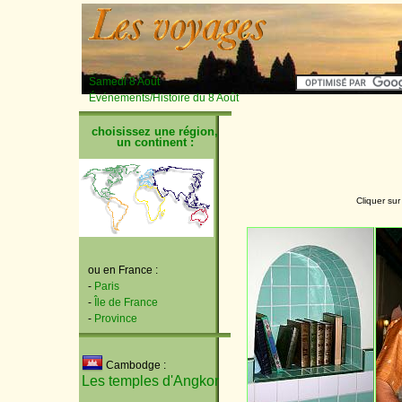
Samedi 8 Août
Événements/Histoire du 8 Août
choisissez une région,
un continent :
Cliquer sur
ou en France :
-
Paris
-
Île de France
-
Province
Cambodge :
Les temples d'Angkor