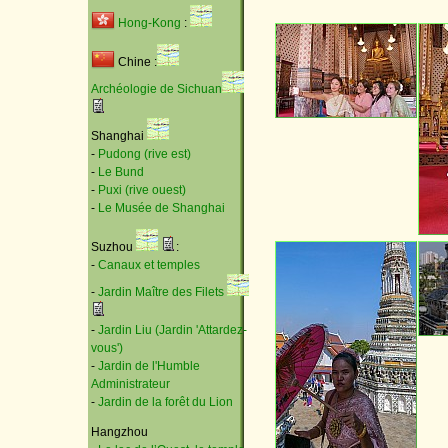
Hong-Kong
:
Chine :
Archéologie de Sichuan
Shanghai
-
Pudong (rive est)
-
Le Bund
-
Puxi (rive ouest)
-
Le Musée de Shanghai
Suzhou
:
-
Canaux et temples
-
Jardin Maître des Filets
-
Jardin Liu (Jardin 'Attardez-
vous')
-
Jardin de l'Humble
Administrateur
-
Jardin de la forêt du Lion
Hangzhou