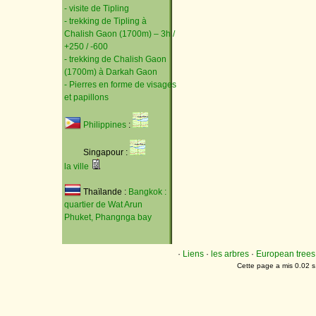
- visite de Tipling
- trekking de Tipling à
Chalish Gaon (1700m) – 3h /
+250 / -600
- trekking de Chalish Gaon
(1700m) à Darkah Gaon
- Pierres en forme de visages
et papillons
Philippines
:
Singapour :
la ville
Thaïlande :
Bangkok :
quartier de Wat Arun
Phuket, Phangnga bay
·
Liens
·
les arbres
·
European trees
Cette page a mis 0.02 s