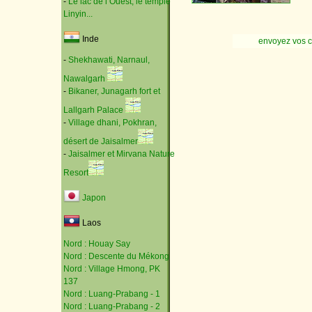
-
Le lac de l’Ouest, le temple
Linyin...
Inde
envoyez vos 
-
Shekhawati, Narnaul,
Nawalgarh
-
Bikaner, Junagarh fort et
Lallgarh Palace
-
Village dhani, Pokhran,
désert de Jaisalmer
-
Jaisalmer et Mirvana Nature
Resort
Japon
Laos
Nord : Houay Say
Nord : Descente du Mékong
Nord : Village Hmong, PK
137
Nord : Luang-Prabang - 1
Nord : Luang-Prabang - 2