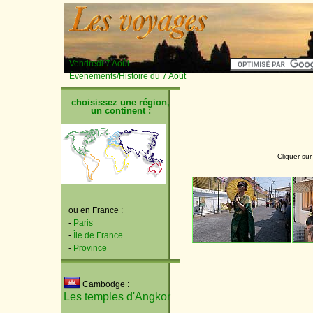
Vendredi 7 Août
Événements/Histoire du 7 Août
choisissez une région,
un continent :
Cliquer sur
ou en France :
-
Paris
-
Île de France
-
Province
Cambodge :
Les temples d'Angkor