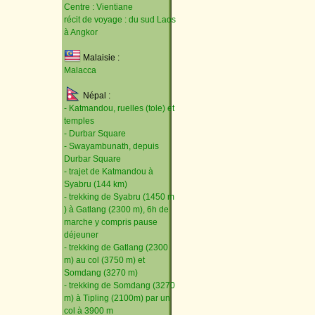
Centre : Vientiane
récit de voyage : du sud Laos
à Angkor
Malaisie :
Malacca
Népal :
- Katmandou, ruelles (tole) et
temples
- Durbar Square
- Swayambunath, depuis
Durbar Square
- trajet de Katmandou à
Syabru (144 km)
- trekking de Syabru (1450 m
) à Gatlang (2300 m), 6h de
marche y compris pause
déjeuner
- trekking de Gatlang (2300
m) au col (3750 m) et
Somdang (3270 m)
- trekking de Somdang (3270
m) à Tipling (2100m) par un
col à 3900 m