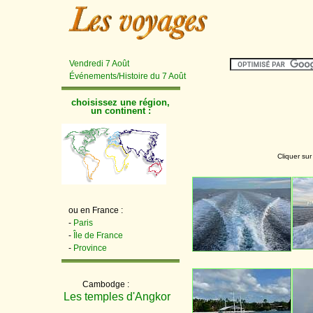
Vendredi 7 Août
Événements/Histoire du 7 Août
choisissez une région,
un continent :
Cliquer sur
ou en France :
-
Paris
-
Île de France
-
Province
Cambodge :
Les temples d'Angkor