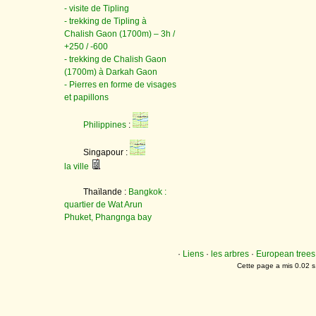
- visite de Tipling
- trekking de Tipling à
Chalish Gaon (1700m) – 3h /
+250 / -600
- trekking de Chalish Gaon
(1700m) à Darkah Gaon
- Pierres en forme de visages
et papillons
Philippines
:
Singapour :
la ville
Thaïlande :
Bangkok :
quartier de Wat Arun
Phuket, Phangnga bay
·
Liens
·
les arbres
·
European trees
Cette page a mis 0.02 s