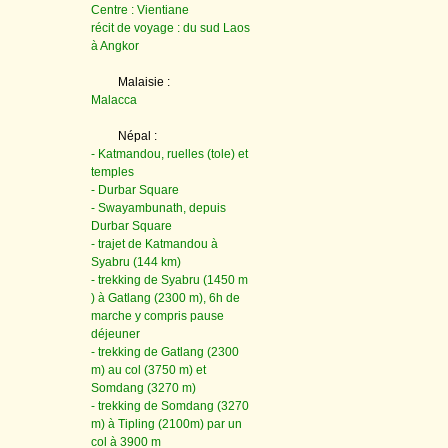
Centre : Vientiane
récit de voyage : du sud Laos
à Angkor
Malaisie :
Malacca
Népal :
- Katmandou, ruelles (tole) et
temples
- Durbar Square
- Swayambunath, depuis
Durbar Square
- trajet de Katmandou à
Syabru (144 km)
- trekking de Syabru (1450 m
) à Gatlang (2300 m), 6h de
marche y compris pause
déjeuner
- trekking de Gatlang (2300
m) au col (3750 m) et
Somdang (3270 m)
- trekking de Somdang (3270
m) à Tipling (2100m) par un
col à 3900 m