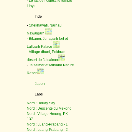
-
Le lac de l’Ouest, le temple
Linyin...
Inde
-
Shekhawati, Narnaul,
Nawalgarh
-
Bikaner, Junagarh fort et
Lallgarh Palace
-
Village dhani, Pokhran,
désert de Jaisalmer
-
Jaisalmer et Mirvana Nature
Resort
Japon
Laos
Nord : Houay Say
Nord : Descente du Mékong
Nord : Village Hmong, PK
137
Nord : Luang-Prabang - 1
Nord : Luang-Prabang - 2