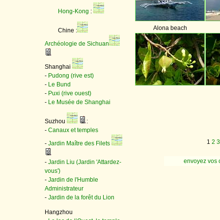
Hong-Kong
:
Alona beach
Chine :
Archéologie de Sichuan
Shanghai
-
Pudong (rive est)
-
Le Bund
-
Puxi (rive ouest)
-
Le Musée de Shanghai
Suzhou
:
-
Canaux et temples
1
2
3
-
Jardin Maître des Filets
envoyez vos 
-
Jardin Liu (Jardin 'Attardez-
vous')
-
Jardin de l'Humble
Administrateur
-
Jardin de la forêt du Lion
Hangzhou