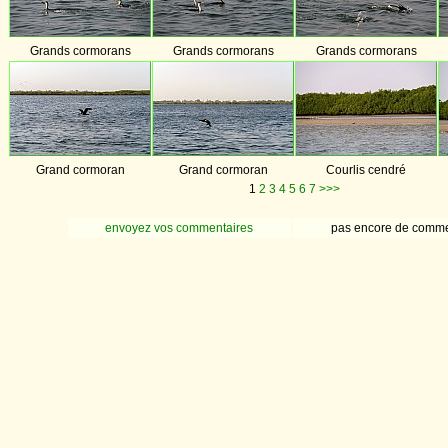
Grands cormorans
Grands cormorans
Grands cormorans
Grand cormoran
Grand cormoran
Courlis cendré
1
2
3
4
5
6
7
>>>
envoyez vos commentaires
pas encore de comme