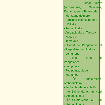
- Diego-Suarez
(Antsiranana), Sakalava,
Ramena, mer d'Emeraude
- Montagne d'Ambre
- Parc des Tsinguy rouges
- Hell-ville
- Ambatoloaka
- Ambatoloaka et Tanikely
- Nosy be
- Tamatave
- Canal de Pangalanes et
village d'Andranokoditra
- Lémuriens
- Retour canal de
Pangalanes
- Foulpointe
- Foulpointe, plage
- Mahambo
- Île Sainte-Marie,
Ambodifototra
- Île Sainte-Marie, côte Est
- Île Sainte-Marie, au Nord
d’Ambodifototra
- Île Sainte-Marie, au Sud
d’Ambodifototra