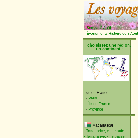
Samedi 8 Août
Événements/Histoire du 8 Août
choisissez une région,
un continent :
ou en France :
-
Paris
-
Île de France
-
Province
Madagascar
- Tananarive, ville haute
- Tananarive, ville basse