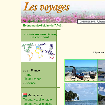
Vendredi 7 Août
Événements/Histoire du 7 Août
choisissez une région,
un continent :
Cliquer sur
ou en France :
-
Paris
-
Île de France
-
Province
Madagascar
- Tananarive, ville haute
- Tananarive, ville basse