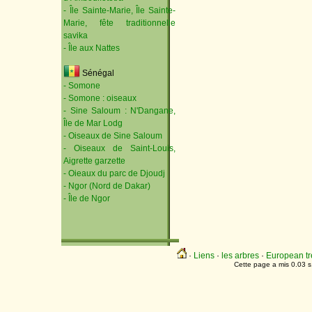
- Île Sainte-Marie, Île Sainte-
Marie, fête traditionnelle
savika
- Île aux Nattes
Sénégal
- Somone
- Somone : oiseaux
- Sine Saloum : N'Dangane,
Île de Mar Lodg
- Oiseaux de Sine Saloum
- Oiseaux de Saint-Louis,
Aigrette garzette
- Oieaux du parc de Djoudj
- Ngor (Nord de Dakar)
- Île de Ngor
·
Liens
·
les arbres
·
European tr
Cette page a mis 0.03 s