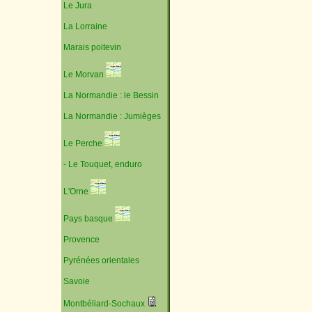
Le Jura
La Lorraine
Marais poitevin
Le Morvan
La Normandie : le Bessin
La Normandie : Jumièges
Le Perche
- Le Touquet, enduro
L'Orne
Pays basque
Provence
Pyrénées orientales
Savoie
Montbéliard-Sochaux