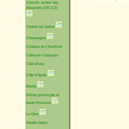
Cotentin, sentier des
douaniers (GR 223)
Chalon sur Saône
Champagne
Château de Chambord
Collioure-Cadaquès
Côte d'Azur
Côte d'Opale
Étretat
Drôme provençale et
haute Provence
Le Gers
Hautes-Alpes