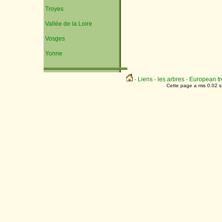
Troyes
Vallée de la Loire
Vosges
Yonne
·
Liens
·
les arbres
·
European tr
Cette page a mis 0.02 s