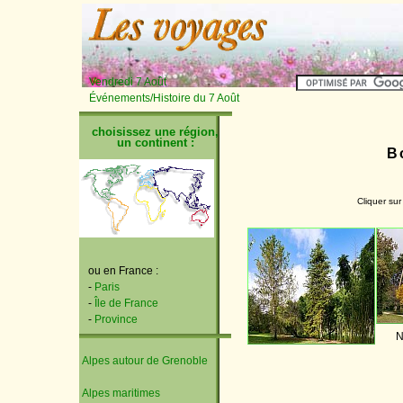
Vendredi 7 Août
Événements/Histoire du 7 Août
choisissez une région,
un continent :
B
Cliquer sur
ou en France :
-
Paris
-
Île de France
-
Province
N
Alpes autour de Grenoble
Alpes maritimes