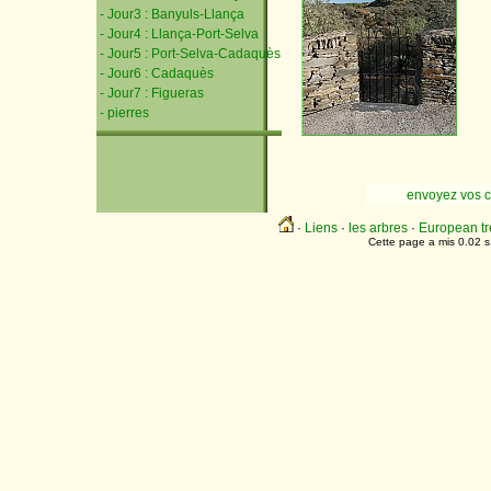
- Jour3 : Banyuls-Llança
- Jour4 : Llança-Port-Selva
- Jour5 : Port-Selva-Cadaquès
- Jour6 : Cadaquès
- Jour7 : Figueras
- pierres
envoyez vos 
·
Liens
·
les arbres
·
European tr
Cette page a mis 0.02 s