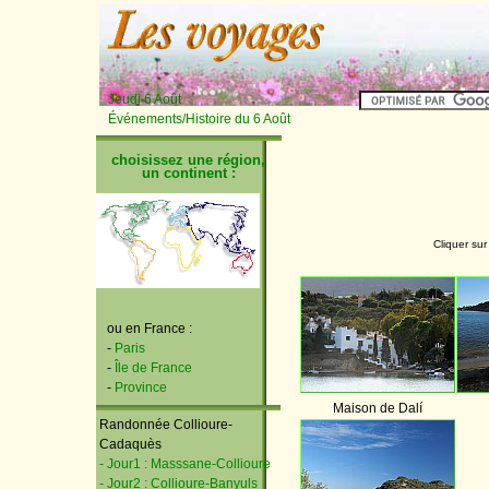
Jeudi 6 Août
Événements/Histoire du 6 Août
choisissez une région,
un continent :
Cliquer sur
ou en France :
-
Paris
-
Île de France
-
Province
Maison de Dalí
Randonnée Collioure-
Cadaquès
- Jour1 : Masssane-Collioure
- Jour2 : Collioure-Banyuls