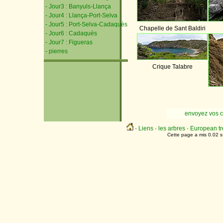
- Jour3 : Banyuls-Llança
- Jour4 : Llança-Port-Selva
- Jour5 : Port-Selva-Cadaquès
Chapelle de Sant Baldiri
- Jour6 : Cadaquès
- Jour7 : Figueras
- pierres
Crique Talabre
envoyez vos 
·
Liens
·
les arbres
·
European tr
Cette page a mis 0.02 s