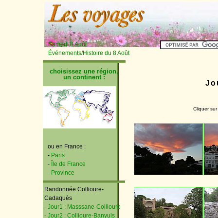
Samedi 8 Août
Événements/Histoire du 8 Août
choisissez une région,
un continent :
Jo
Cliquer sur
ou en France :
-
Paris
-
Île de France
-
Province
Randonnée Collioure-
Cadaquès
- Jour1 : Masssane-Collioure
- Jour2 : Collioure-Banyuls