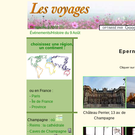
Dimanche 9 Août
Événements/Histoire du 9 Août
choisissez une région,
un continent :
Epern
Cliquer sur
ou en France :
-
Paris
-
Île de France
-
Province
Château Perrier, 13 av. de
Champagne
Champagne :
où
- Reims : la cathédrale
- Caves de Champagne