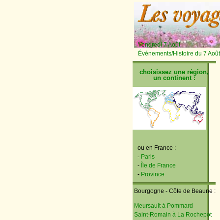
Vendredi 7 Août
Événements/Histoire du 7 Août
choisissez une région,
un continent :
ou en France :
-
Paris
-
Île de France
-
Province
Bourgogne - Côte de Beaune :
Meursault à Pommard
Saint-Romain à La Rochepot