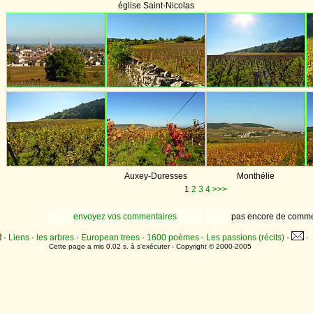
église Saint-Nicolas
Auxey-Duresses
Monthélie
1
2
3
4
>>>
envoyez vos commentaires
pas encore de comme
·
Liens
·
les arbres
·
European trees
·
1600 poèmes
·
Les passions (récits)
·
·
Cette page a mis 0.02 s. à s'exécuter - Copyright © 2000-2005