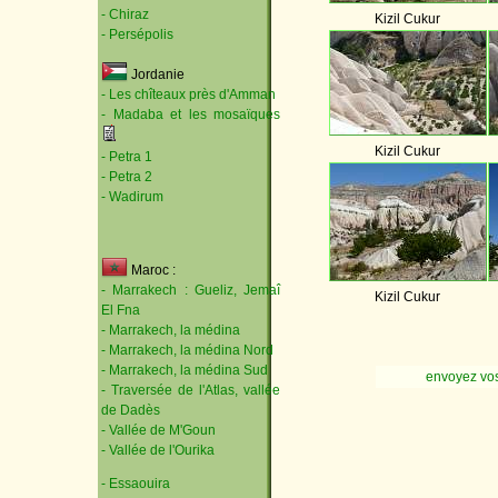
- Chiraz
Kizil Cukur
- Persépolis
Jordanie
- Les chîteaux près d'Amman
- Madaba et les mosaïques
Kizil Cukur
- Petra 1
- Petra 2
- Wadirum
Maroc :
- Marrakech : Gueliz, Jemaî
Kizil Cukur
El Fna
- Marrakech, la médina
- Marrakech, la médina Nord
- Marrakech, la médina Sud
envoyez vo
- Traversée de l'Atlas, vallée
de Dadès
- Vallée de M'Goun
- Vallée de l'Ourika
- Essaouira