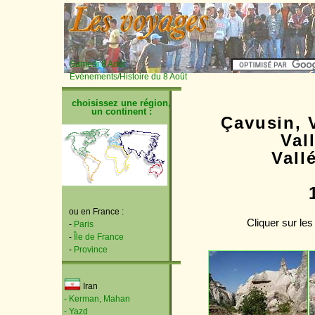
Samedi 8 Août
Événements/Histoire du 8 Août
choisissez une région,
un continent :
Çavusin, 
Val
Vall
ou en France :
Cliquer sur les
-
Paris
-
Île de France
-
Province
Iran
- Kerman, Mahan
- Yazd