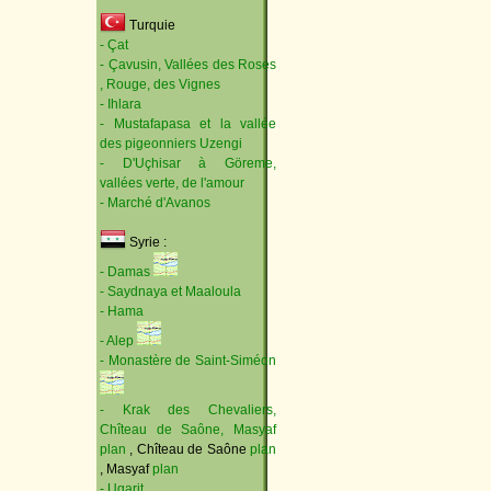
Turquie
- Çat
- Çavusin, Vallées des Roses
, Rouge, des Vignes
- Ihlara
- Mustafapasa et la vallée
des pigeonniers Uzengi
- D'Uçhisar à Göreme,
vallées verte, de l'amour
- Marché d'Avanos
Syrie :
- Damas
- Saydnaya et Maaloula
- Hama
- Alep
- Monastère de Saint-Siméon
- Krak des Chevaliers,
Chîteau de Saône, Masyaf
plan
, Chîteau de Saône
plan
, Masyaf
plan
- Ugarit