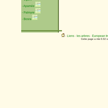
- Apamée
- Palmyre
- Bosra
·
Liens
·
les arbres
·
European tr
Cette page a mis 0.02 s