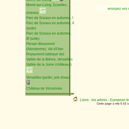
Moret-sur-Loing, Ecuelles,
envoyez vos 
oiseaux
Parc de Sceaux en automne, I
Parc de Sceaux en automne, II
(suite)
Parc de Sceaux en automne,
III (suite)
Persan-Beaumont
(Aérodorme), Val d'Oise
Royaumont (abbaye de)
Vallée de la Bièvre, Versailles
Vallée de la Juine (châteaux)
Versailles (jardin, jets d'eau)
Château de Vincennes
·
Liens
·
les arbres
·
European tr
Cette page a mis 0.02 s