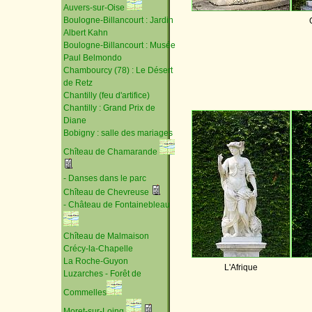
Auvers-sur-Oise
Boulogne-Billancourt : Jardin
Albert Kahn
Boulogne-Billancourt : Musée
Paul Belmondo
Chambourcy (78) : Le Désert
de Retz
Chantilly (feu d'artifice)
Chantilly : Grand Prix de
Diane
Bobigny : salle des mariages
Chîteau de Chamarande
- Danses dans le parc
Chîteau de Chevreuse
- Château de Fontainebleau
Chîteau de Malmaison
Crécy-la-Chapelle
La Roche-Guyon
L'Afrique
Luzarches - Forêt de
Commelles
Moret-sur-Loing