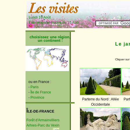
Lundi 10 Août
Événements/Histoire du 10 Août
choisissez une région,
un continent :
Le ja
Cliquer sur
ou en France :
-
Paris
-
Île de France
-
Province
Parterre du Nord : Allée
Part
Occidentale
Î
LE-DE-FRANCE
Forêt d'Armainvilliers
Arhies-Parc du Vexin