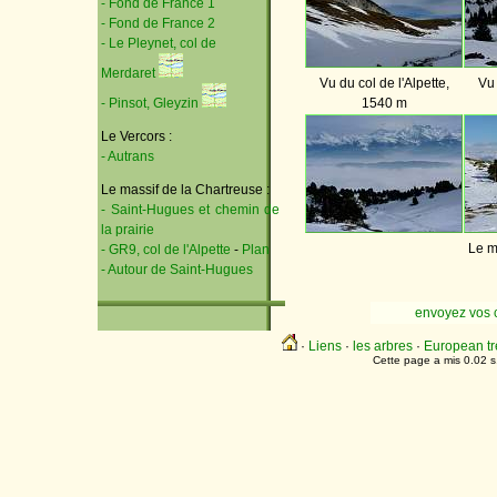
- Fond de France 1
- Fond de France 2
- Le Pleynet, col de
Merdaret
Vu du col de l'Alpette,
Vu 
- Pinsot, Gleyzin
1540 m
Le Vercors :
- Autrans
Le massif de la Chartreuse :
- Saint-Hugues et chemin de
la prairie
Le m
- GR9, col de l'Alpette
-
Plan
- Autour de Saint-Hugues
envoyez vos 
·
Liens
·
les arbres
·
European tr
Cette page a mis 0.02 s