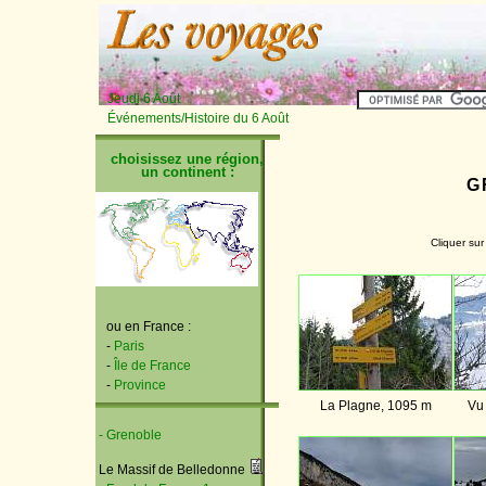
Jeudi 6 Août
Événements/Histoire du 6 Août
choisissez une région,
un continent :
G
Cliquer sur
ou en France :
-
Paris
-
Île de France
-
Province
La Plagne, 1095 m
Vu 
- Grenoble
Le Massif de Belledonne